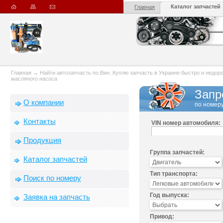
Каталог запчастей
Главная
Главная
→
Найти автозапчасть по Вин. Куплю запчасть в Украине быстро и недорого
масляного насоса
Запр
О компании
по номеру
Контакты
VIN номер автомобиля:
Продукция
Группа запчастей:
Каталог запчастей
Тип транспорта:
Поиск по номеру
Год выпуска:
Заявка на запчасть
Привод: