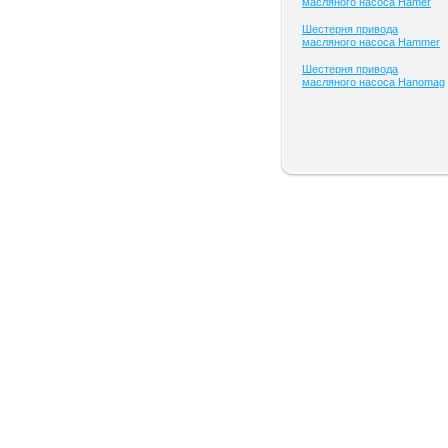
масляного насоса Hamer
Шестерня привода
масляного насоса Hammer
Шестерня привода
масляного насоса Hanomag