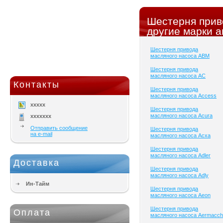
Шестерня прив
другие марки а
Шестерня привода
масляного насоса ABM
Шестерня привода
масляного насоса AC
Контакты
Шестерня привода
масляного насоса Access
xxxxx
Шестерня привода
масляного насоса Acura
xxxxxxx
Отправить сообщение
Шестерня привода
на e-mail
масляного насоса Acxa
Шестерня привода
масляного насоса Adler
Доставка
Шестерня привода
масляного насоса Adly
Ин-Тайм
Шестерня привода
масляного насоса Aeon
Шестерня привода
Оплата
масляного насоса Aermacch