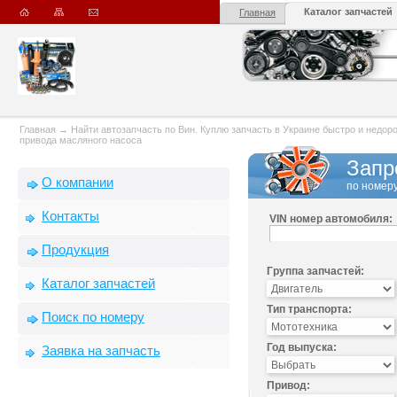
Каталог запчастей
Главная
Главная
→
Найти автозапчасть по Вин. Куплю запчасть в Украине быстро и недорого
привода масляного насоса
Запр
О компании
по номеру
Контакты
VIN номер автомобиля:
Продукция
Группа запчастей:
Каталог запчастей
Тип транспорта:
Поиск по номеру
Год выпуска:
Заявка на запчасть
Привод: