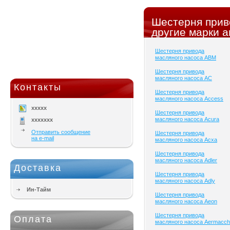
Шестерня прив
другие марки а
Шестерня привода
масляного насоса ABM
Шестерня привода
масляного насоса AC
Контакты
Шестерня привода
масляного насоса Access
xxxxx
Шестерня привода
масляного насоса Acura
xxxxxxx
Отправить сообщение
Шестерня привода
на e-mail
масляного насоса Acxa
Шестерня привода
масляного насоса Adler
Доставка
Шестерня привода
масляного насоса Adly
Ин-Тайм
Шестерня привода
масляного насоса Aeon
Шестерня привода
Оплата
масляного насоса Aermacch