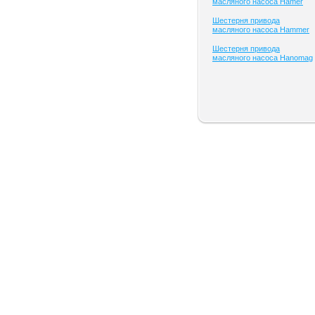
масляного насоса Hamer
Шестерня привода
масляного насоса Hammer
Шестерня привода
масляного насоса Hanomag