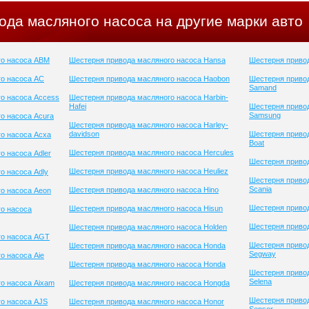
ода масляного насоса на другие марки авто
го насоса ABM
Шестерня привода масляного насоса Hansa
Шестерня привод
о насоса AC
Шестерня привода масляного насоса Haobon
Шестерня приво
Samand
о насоса Access
Шестерня привода масляного насоса Harbin-
Hafei
Шестерня приво
Samsung
о насоса Acura
Шестерня привода масляного насоса Harley-
davidson
Шестерня привод
о насоса Acxa
Boat
Шестерня привода масляного насоса Hercules
о насоса Adler
Шестерня привод
Шестерня привода масляного насоса Heuliez
о насоса Adly
Шестерня приво
Scania
Шестерня привода масляного насоса Hino
о насоса Aeon
Шестерня привод
Шестерня привода масляного насоса Hisun
о насоса
Шестерня привод
Шестерня привода масляного насоса Holden
го насоса AGT
Шестерня приво
Шестерня привода масляного насоса Honda
Segway
о насоса Aie
Шестерня привода масляного насоса Honda
Шестерня приво
Selena
о насоса Aixam
Шестерня привода масляного насоса Hongda
Шестерня приво
о насоса AJS
Шестерня привода масляного насоса Honor