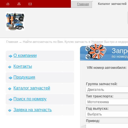
Каталог запчастей
Главная
Главная
→
Найти автозапчасть по Вин. Куплю запчасть в Украине быстро и недорого
Запр
О компании
по номеру
Контакты
VIN номер автомобиля:
Продукция
Группа запчастей:
Каталог запчастей
Тип транспорта:
Поиск по номеру
Год выпуска:
Заявка на запчасть
Привод: