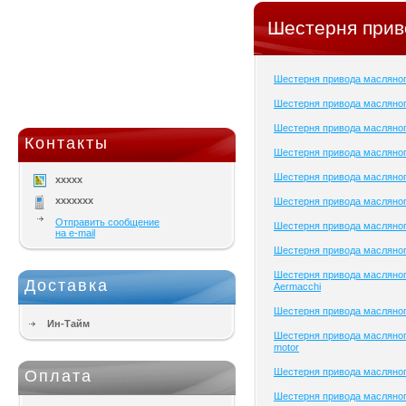
Шестерня прив
Шестерня привода масляно
Шестерня привода масляног
Шестерня привода масляног
Контакты
Шестерня привода масляног
Шестерня привода масляног
xxxxx
xxxxxxx
Шестерня привода масляног
Отправить сообщение
Шестерня привода масляног
на e-mail
Шестерня привода масляног
Шестерня привода масляног
Доставка
Aermacchi
Шестерня привода масляно
Ин-Тайм
Шестерня привода масляног
motor
Шестерня привода масляног
Оплата
Шестерня привода масляног