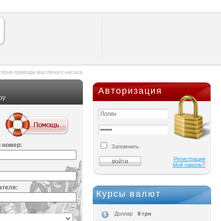
ерня привода масляного насоса
Авторизация
ру
 номер:
Запомнить
Регистрация
Мой пароль?
ателя:
Курсы валют
:
8 грн
Доллар