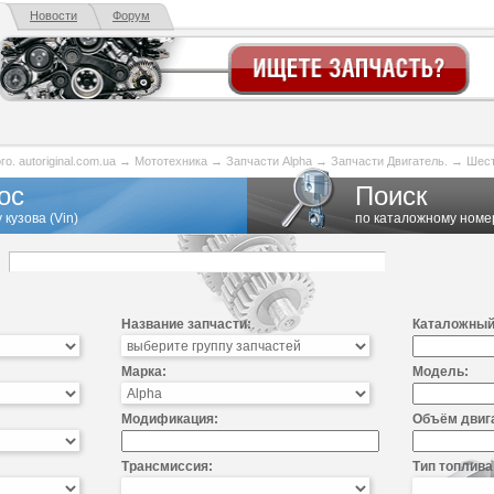
Новости
Форум
. autoriginal.com.ua
→
Мототехника
→
Запчасти Alpha
→
Запчасти Двигатель.
→
Шест
ос
Поиск
 кузова (Vin)
по каталожному номе
Название запчасти:
Каталожный
Марка:
Модель:
Модификация:
Объём двиг
Трансмиссия:
Тип топлива