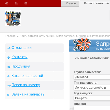
Каталог запчастей
Главная
Главная
→
Найти автозапчасть по Вин. Куплю запчасть в Украине быстро и недорого
Запр
О компании
по номеру
Контакты
VIN номер автомобиля:
Продукция
Группа запчастей:
Каталог запчастей
Тип транспорта:
Поиск по номеру
Год выпуска:
Заявка на запчасть
Привод: