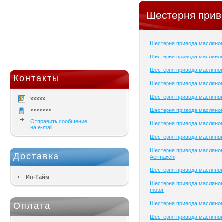
Шестерня прив
Шестерня привода масляно
Шестерня привода масляног
Шестерня привода масляног
Контакты
Шестерня привода масляног
Шестерня привода масляног
xxxxx
xxxxxxx
Шестерня привода масляног
Отправить сообщение
Шестерня привода масляног
на e-mail
Шестерня привода масляног
Шестерня привода масляног
Доставка
Aermacchi
Шестерня привода масляно
Ин-Тайм
Шестерня привода масляног
motor
Шестерня привода масляног
Оплата
Шестерня привода масляног