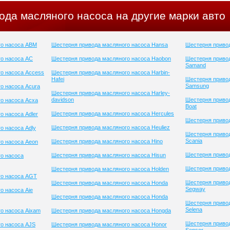
ода масляного насоса на другие марки авто
го насоса ABM
Шестерня привода масляного насоса Hansa
Шестерня привод
о насоса AC
Шестерня привода масляного насоса Haobon
Шестерня приво
Samand
о насоса Access
Шестерня привода масляного насоса Harbin-
Hafei
Шестерня приво
Samsung
о насоса Acura
Шестерня привода масляного насоса Harley-
davidson
Шестерня привод
о насоса Acxa
Boat
Шестерня привода масляного насоса Hercules
о насоса Adler
Шестерня привод
Шестерня привода масляного насоса Heuliez
о насоса Adly
Шестерня приво
Scania
Шестерня привода масляного насоса Hino
о насоса Aeon
Шестерня привод
Шестерня привода масляного насоса Hisun
о насоса
Шестерня привод
Шестерня привода масляного насоса Holden
го насоса AGT
Шестерня приво
Шестерня привода масляного насоса Honda
Segway
о насоса Aie
Шестерня привода масляного насоса Honda
Шестерня приво
Selena
о насоса Aixam
Шестерня привода масляного насоса Hongda
Шестерня приво
о насоса AJS
Шестерня привода масляного насоса Honor