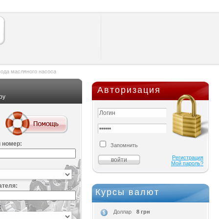
ода масляного насоса
Авторизация
ру
 номер:
Запомнить
Регистрация
Мой пароль?
ателя:
Курсы валют
:
8 грн
Доллар