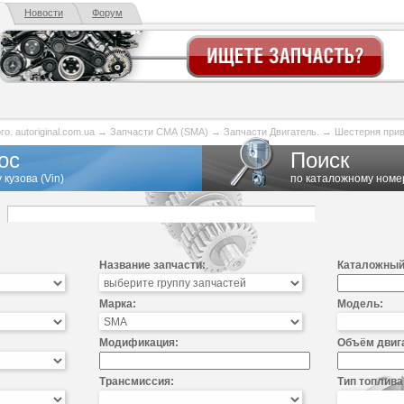
Новости
Форум
. autoriginal.com.ua
→
Запчасти СМА (SMA)
→
Запчасти Двигатель.
→
Шестерня прив
ос
Поиск
 кузова (Vin)
по каталожному номе
Название запчасти:
Каталожный
Марка:
Модель:
Модификация:
Объём двиг
Трансмиссия:
Тип топлива