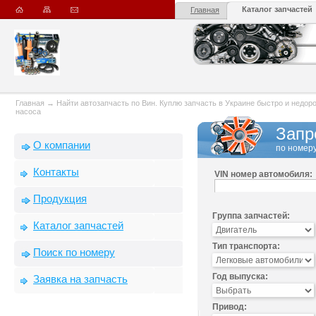
Каталог запчастей
Главная
Главная
→
Найти автозапчасть по Вин. Куплю запчасть в Украине быстро и недорого
насоса
Запр
О компании
по номеру
Контакты
VIN номер автомобиля:
Продукция
Группа запчастей:
Каталог запчастей
Тип транспорта:
Поиск по номеру
Год выпуска:
Заявка на запчасть
Привод: