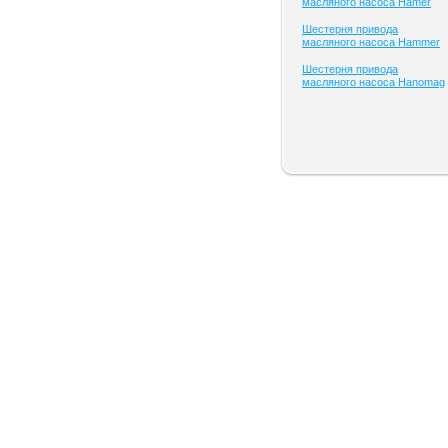
масляного насоса Hamer
Шестерня привода
масляного насоса Hammer
Шестерня привода
масляного насоса Hanomag