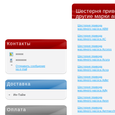
Шестерня прив
другие марки а
Шестерня привода
масляного насоса ABM
Шестерня привода
масляного насоса AC
Контакты
Шестерня привода
масляного насоса Access
xxxxx
Шестерня привода
масляного насоса Acura
xxxxxxx
Отправить сообщение
Шестерня привода
на e-mail
масляного насоса Acxa
Шестерня привода
масляного насоса Adler
Доставка
Шестерня привода
масляного насоса Adly
Ин-Тайм
Шестерня привода
масляного насоса Aeon
Шестерня привода
Оплата
масляного насоса Aermacch