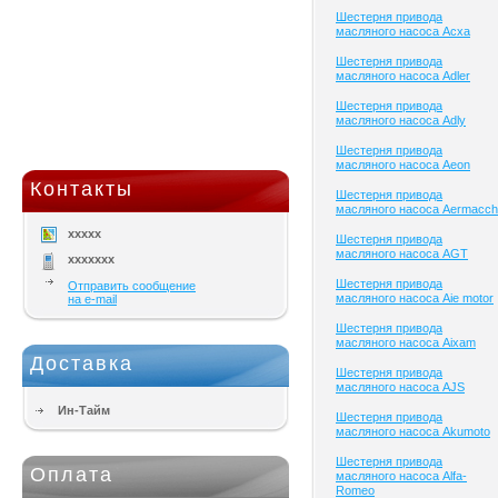
Шестерня привода
масляного насоса Acxa
Шестерня привода
масляного насоса Adler
Шестерня привода
масляного насоса Adly
Шестерня привода
масляного насоса Aeon
Контакты
Шестерня привода
масляного насоса Aermacch
xxxxx
Шестерня привода
масляного насоса AGT
xxxxxxx
Шестерня привода
Отправить сообщение
масляного насоса Aie motor
на e-mail
Шестерня привода
масляного насоса Aixam
Доставка
Шестерня привода
масляного насоса AJS
Ин-Тайм
Шестерня привода
масляного насоса Akumoto
Шестерня привода
Оплата
масляного насоса Alfa-
Romeo