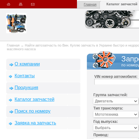
Каталог запчастей
Главная
Главная
→
Найти автозапчасть по Вин. Куплю запчасть в Украине быстро и недорого
масляного насоса
Запр
О компании
по номеру
Контакты
VIN номер автомобиля:
Продукция
Группа запчастей:
Каталог запчастей
Тип транспорта:
Поиск по номеру
Год выпуска:
Заявка на запчасть
Привод: