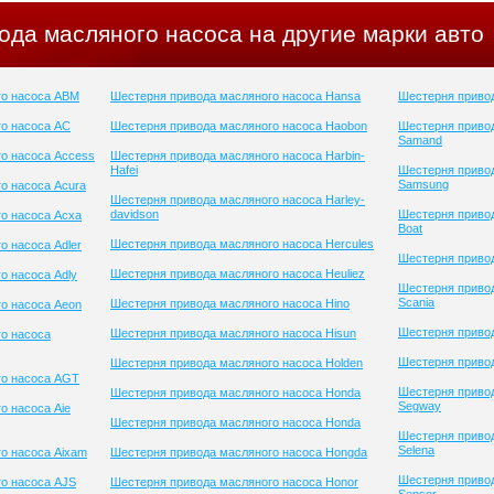
ода масляного насоса на другие марки авто
го насоса ABM
Шестерня привода масляного насоса Hansa
Шестерня привод
о насоса AC
Шестерня привода масляного насоса Haobon
Шестерня приво
Samand
о насоса Access
Шестерня привода масляного насоса Harbin-
Hafei
Шестерня приво
Samsung
о насоса Acura
Шестерня привода масляного насоса Harley-
davidson
Шестерня привод
о насоса Acxa
Boat
Шестерня привода масляного насоса Hercules
о насоса Adler
Шестерня привод
Шестерня привода масляного насоса Heuliez
о насоса Adly
Шестерня приво
Scania
Шестерня привода масляного насоса Hino
о насоса Aeon
Шестерня привод
Шестерня привода масляного насоса Hisun
о насоса
Шестерня привод
Шестерня привода масляного насоса Holden
го насоса AGT
Шестерня приво
Шестерня привода масляного насоса Honda
Segway
о насоса Aie
Шестерня привода масляного насоса Honda
Шестерня приво
Selena
о насоса Aixam
Шестерня привода масляного насоса Hongda
Шестерня приво
о насоса AJS
Шестерня привода масляного насоса Honor