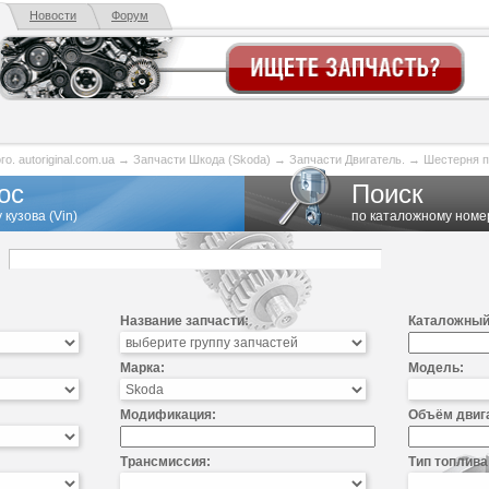
Новости
Форум
. autoriginal.com.ua
→
Запчасти Шкода (Skoda)
→
Запчасти Двигатель.
→
Шестерня п
ос
Поиск
 кузова (Vin)
по каталожному номе
Название запчасти:
Каталожный
Марка:
Модель:
Модификация:
Объём двиг
Трансмиссия:
Тип топлива