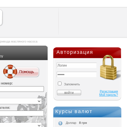
ривода масляного насоса
Авторизация
ру
 номер:
Запомнить
Регистрация
Мой пароль?
ателя:
Курсы валют
:
8 грн
Доллар