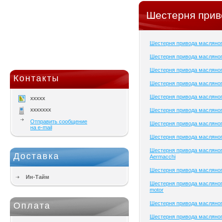
Шестерня прив
Шестерня привода масляно
Шестерня привода масляног
Шестерня привода масляног
Контакты
Шестерня привода масляног
Шестерня привода масляног
xxxxx
xxxxxxx
Шестерня привода масляног
Отправить сообщение
Шестерня привода масляног
на e-mail
Шестерня привода масляног
Шестерня привода масляног
Доставка
Aermacchi
Шестерня привода масляно
Ин-Тайм
Шестерня привода масляног
motor
Шестерня привода масляног
Оплата
Шестерня привода масляног