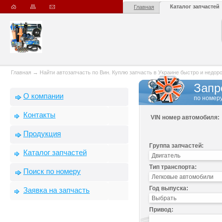
Каталог запчастей
Главная
Главная
→
Найти автозапчасть по Вин. Куплю запчасть в Украине быстро и недорого
Запр
О компании
по номеру
Контакты
VIN номер автомобиля:
Продукция
Группа запчастей:
Каталог запчастей
Тип транспорта:
Поиск по номеру
Год выпуска:
Заявка на запчасть
Привод: