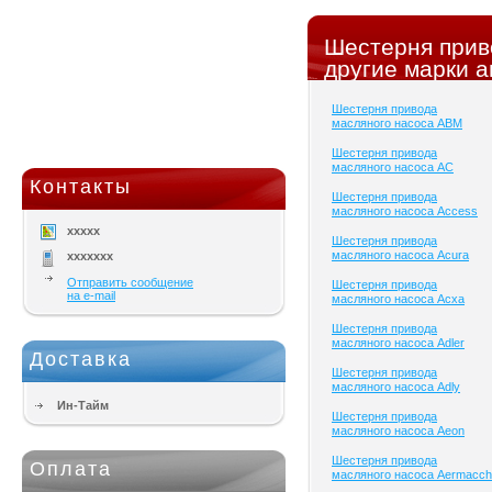
Шестерня прив
другие марки а
Шестерня привода
масляного насоса ABM
Шестерня привода
масляного насоса AC
Контакты
Шестерня привода
масляного насоса Access
xxxxx
Шестерня привода
масляного насоса Acura
xxxxxxx
Отправить сообщение
Шестерня привода
на e-mail
масляного насоса Acxa
Шестерня привода
масляного насоса Adler
Доставка
Шестерня привода
масляного насоса Adly
Ин-Тайм
Шестерня привода
масляного насоса Aeon
Шестерня привода
Оплата
масляного насоса Aermacch