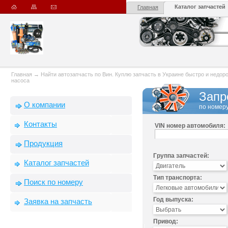
Каталог запчастей
Главная
Главная
→
Найти автозапчасть по Вин. Куплю запчасть в Украине быстро и недорого
насоса
Запр
О компании
по номеру
Контакты
VIN номер автомобиля:
Продукция
Группа запчастей:
Каталог запчастей
Тип транспорта:
Поиск по номеру
Год выпуска:
Заявка на запчасть
Привод: