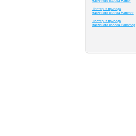
масляного насоса Hamer
Шестерня привода
масляного насоса Hammer
Шестерня привода
масляного насоса Hanomag