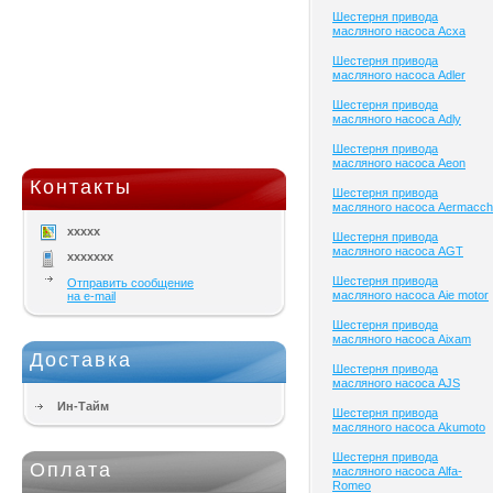
Шестерня привода
масляного насоса Acxa
Шестерня привода
масляного насоса Adler
Шестерня привода
масляного насоса Adly
Шестерня привода
масляного насоса Aeon
Контакты
Шестерня привода
масляного насоса Aermacch
xxxxx
Шестерня привода
масляного насоса AGT
xxxxxxx
Шестерня привода
Отправить сообщение
масляного насоса Aie motor
на e-mail
Шестерня привода
масляного насоса Aixam
Доставка
Шестерня привода
масляного насоса AJS
Ин-Тайм
Шестерня привода
масляного насоса Akumoto
Шестерня привода
Оплата
масляного насоса Alfa-
Romeo