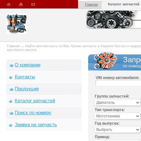
Каталог запчастей
Главная
Главная
→
Найти автозапчасть по Вин. Куплю запчасть в Украине быстро и недорого
масляного насоса
Запр
О компании
по номеру
Контакты
VIN номер автомобиля:
Продукция
Группа запчастей:
Каталог запчастей
Тип транспорта:
Поиск по номеру
Год выпуска:
Заявка на запчасть
Привод: