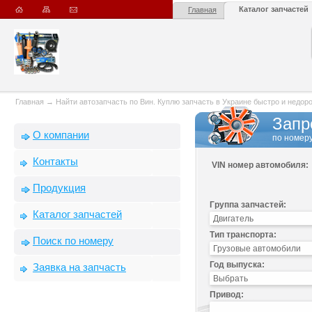
Каталог запчастей
Главная
Главная
→
Найти автозапчасть по Вин. Куплю запчасть в Украине быстро и недорого
Запр
О компании
по номеру
Контакты
VIN номер автомобиля:
Продукция
Группа запчастей:
Каталог запчастей
Тип транспорта:
Поиск по номеру
Год выпуска:
Заявка на запчасть
Привод: