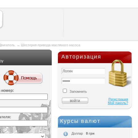
Двигатель.
→
Шестерня привода масляного насоса
Авторизация
ру
 номер:
Запомнить
Регистрация
Мой пароль?
ателя:
Курсы валют
:
8 грн
Доллар