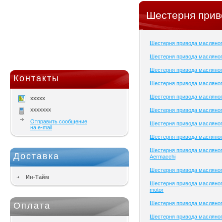
Шестерня прив
Шестерня привода масляно
Шестерня привода масляног
Шестерня привода масляног
Контакты
Шестерня привода масляног
Шестерня привода масляног
xxxxx
xxxxxxx
Шестерня привода масляног
Отправить сообщение
Шестерня привода масляног
на e-mail
Шестерня привода масляног
Шестерня привода масляног
Доставка
Aermacchi
Шестерня привода масляно
Ин-Тайм
Шестерня привода масляног
motor
Шестерня привода масляног
Оплата
Шестерня привода масляног