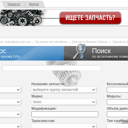
Новости
Форум
. autoriginal.com.ua
→
Грузовые автомобили
→
Запчасти Вольво (Volvo)
→
Запчасти 
ос
Поиск
 кузова (Vin)
по каталожному номе
Название запчасти:
Каталожный
Марка:
Модель:
Модификация:
Объём двиг
Трансмиссия:
Тип топлива