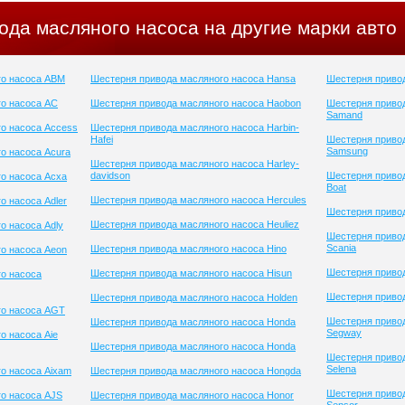
ода масляного насоса на другие марки авто
го насоса ABM
Шестерня привода масляного насоса Hansa
Шестерня привод
о насоса AC
Шестерня привода масляного насоса Haobon
Шестерня приво
Samand
о насоса Access
Шестерня привода масляного насоса Harbin-
Hafei
Шестерня приво
Samsung
о насоса Acura
Шестерня привода масляного насоса Harley-
davidson
Шестерня привод
о насоса Acxa
Boat
Шестерня привода масляного насоса Hercules
о насоса Adler
Шестерня привод
Шестерня привода масляного насоса Heuliez
о насоса Adly
Шестерня приво
Scania
Шестерня привода масляного насоса Hino
о насоса Aeon
Шестерня привод
Шестерня привода масляного насоса Hisun
о насоса
Шестерня привод
Шестерня привода масляного насоса Holden
го насоса AGT
Шестерня приво
Шестерня привода масляного насоса Honda
Segway
о насоса Aie
Шестерня привода масляного насоса Honda
Шестерня приво
Selena
о насоса Aixam
Шестерня привода масляного насоса Hongda
Шестерня приво
о насоса AJS
Шестерня привода масляного насоса Honor