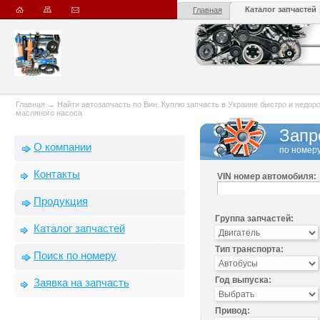
Каталог запчастей
Главная
Главная
→
Найти автозапчасть по Вин. Куплю запчасть в Украине быстро и недорого
масляного насоса
Запр
О компании
по номеру
Контакты
VIN номер автомобиля:
Продукция
Группа запчастей:
Каталог запчастей
Тип транспорта:
Поиск по номеру
Год выпуска:
Заявка на запчасть
Привод: