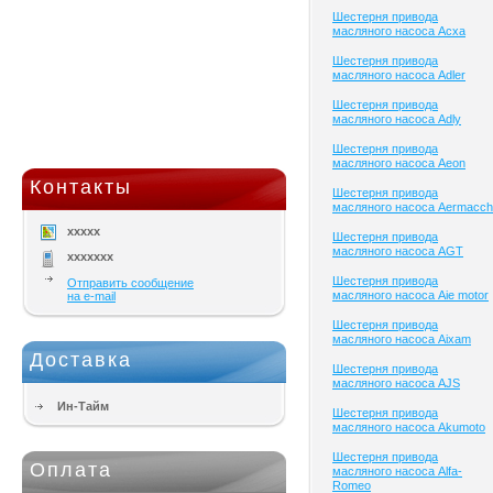
Шестерня привода
масляного насоса Acxa
Шестерня привода
масляного насоса Adler
Шестерня привода
масляного насоса Adly
Шестерня привода
масляного насоса Aeon
Контакты
Шестерня привода
масляного насоса Aermacch
xxxxx
Шестерня привода
масляного насоса AGT
xxxxxxx
Шестерня привода
Отправить сообщение
масляного насоса Aie motor
на e-mail
Шестерня привода
масляного насоса Aixam
Доставка
Шестерня привода
масляного насоса AJS
Ин-Тайм
Шестерня привода
масляного насоса Akumoto
Шестерня привода
Оплата
масляного насоса Alfa-
Romeo