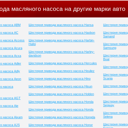
ода масляного насоса на другие марки авто
го насоса ABM
Шестерня привода масляного насоса Hansa
Шестерня привод
о насоса AC
Шестерня привода масляного насоса Haobon
Шестерня приво
Samand
о насоса Access
Шестерня привода масляного насоса Harbin-
Hafei
Шестерня приво
Samsung
о насоса Acura
Шестерня привода масляного насоса Harley-
davidson
Шестерня привод
о насоса Acxa
Boat
Шестерня привода масляного насоса Hercules
о насоса Adler
Шестерня привод
Шестерня привода масляного насоса Heuliez
о насоса Adly
Шестерня приво
Scania
Шестерня привода масляного насоса Hino
о насоса Aeon
Шестерня привод
Шестерня привода масляного насоса Hisun
о насоса
Шестерня привод
Шестерня привода масляного насоса Holden
го насоса AGT
Шестерня приво
Шестерня привода масляного насоса Honda
Segway
о насоса Aie
Шестерня привода масляного насоса Honda
Шестерня приво
Selena
о насоса Aixam
Шестерня привода масляного насоса Hongda
Шестерня приво
о насоса AJS
Шестерня привода масляного насоса Honor