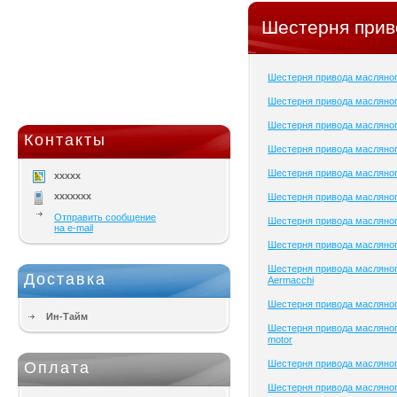
Шестерня прив
Шестерня привода масляно
Шестерня привода масляног
Шестерня привода масляног
Контакты
Шестерня привода масляног
Шестерня привода масляног
xxxxx
xxxxxxx
Шестерня привода масляног
Отправить сообщение
Шестерня привода масляног
на e-mail
Шестерня привода масляног
Шестерня привода масляног
Доставка
Aermacchi
Шестерня привода масляно
Ин-Тайм
Шестерня привода масляног
motor
Шестерня привода масляног
Оплата
Шестерня привода масляног