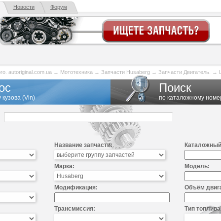
Новости
Форум
. autoriginal.com.ua
→
Мототехника
→
Запчасти Husaberg
→
Запчасти Двигатель.
→
ос
Поиск
 кузова (Vin)
по каталожному номе
Название запчасти:
Каталожный
Марка:
Модель:
Модификация:
Объём двиг
Трансмиссия:
Тип топлива