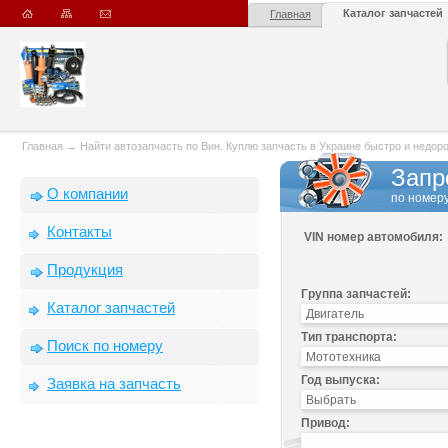
Каталог запчастей
Главная
Главная
→
Найти автозапчасть по Вин. Куплю запчасть в Украине быстро и недорого
Запр
О компании
по номеру
Контакты
VIN номер автомобиля:
Продукция
Группа запчастей:
Каталог запчастей
Тип транспорта:
Поиск по номеру
Год выпуска:
Заявка на запчасть
Привод: