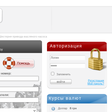
Шестерня привода масляного насоса
Авторизация
ру
 номер:
Запомнить
Регистрация
Мой пароль?
ателя:
Курсы валют
:
8 грн
Доллар