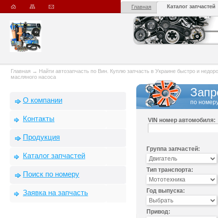
Каталог запчастей
Главная
Главная
→
Найти автозапчасть по Вин. Куплю запчасть в Украине быстро и недорого
масляного насоса
Запр
О компании
по номеру
Контакты
VIN номер автомобиля:
Продукция
Группа запчастей:
Каталог запчастей
Тип транспорта:
Поиск по номеру
Год выпуска:
Заявка на запчасть
Привод: