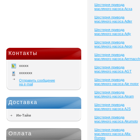
Шестерня привода
масляного насоса Acxa
Шестерня привода
масляного насоса Adler
Шестерня привода
масляного насоса Adly
Шестерня привода
масляного насоса Aeon
Контакты
Шестерня привода
масляного насоса Aermacch
xxxxx
Шестерня привода
масляного насоса AGT
xxxxxxx
Шестерня привода
Отправить сообщение
масляного насоса Aie motor
на e-mail
Шестерня привода
масляного насоса Aixam
Доставка
Шестерня привода
масляного насоса AJS
Ин-Тайм
Шестерня привода
масляного насоса Akumoto
Шестерня привода
Оплата
масляного насоса Alfa-
Romeo