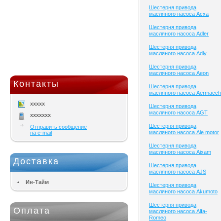
Шестерня привода
масляного насоса Acxa
Шестерня привода
масляного насоса Adler
Шестерня привода
масляного насоса Adly
Шестерня привода
масляного насоса Aeon
Контакты
Шестерня привода
масляного насоса Aermacch
xxxxx
Шестерня привода
масляного насоса AGT
xxxxxxx
Шестерня привода
Отправить сообщение
масляного насоса Aie motor
на e-mail
Шестерня привода
масляного насоса Aixam
Доставка
Шестерня привода
масляного насоса AJS
Ин-Тайм
Шестерня привода
масляного насоса Akumoto
Шестерня привода
Оплата
масляного насоса Alfa-
Romeo