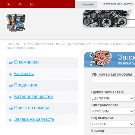
Каталог запчастей
Главная
Главная
→
Найти автозапчасть по Вин. Куплю запчасть в Украине быстро и недорого
масляного насоса
Запр
О компании
по номеру
Контакты
VIN номер автомобиля:
Продукция
Группа запчастей:
Каталог запчастей
Тип транспорта:
Поиск по номеру
Год выпуска:
Заявка на запчасть
Привод: