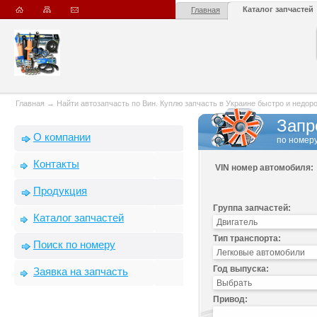
Каталог запчастей
Главная
Главная
→
Найти автозапчасть по Вин. Куплю запчасть в Украине быстро и недорого
Запр
О компании
по номеру
Контакты
VIN номер автомобиля:
Продукция
Группа запчастей:
Каталог запчастей
Тип транспорта:
Поиск по номеру
Год выпуска:
Заявка на запчасть
Привод: