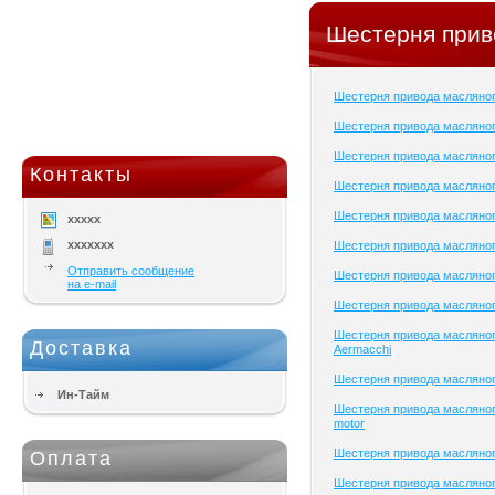
Шестерня прив
Шестерня привода масляно
Шестерня привода масляног
Шестерня привода масляног
Контакты
Шестерня привода масляног
Шестерня привода масляног
xxxxx
xxxxxxx
Шестерня привода масляног
Отправить сообщение
Шестерня привода масляног
на e-mail
Шестерня привода масляног
Шестерня привода масляног
Доставка
Aermacchi
Шестерня привода масляно
Ин-Тайм
Шестерня привода масляног
motor
Шестерня привода масляног
Оплата
Шестерня привода масляног