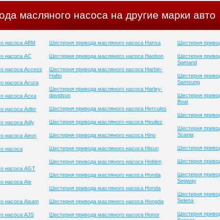
ода масляного насоса на другие марки авто
го насоса ABM
Шестерня привода масляного насоса Hansa
Шестерня привод
о насоса AC
Шестерня привода масляного насоса Haobon
Шестерня приво
Samand
о насоса Access
Шестерня привода масляного насоса Harbin-
Hafei
Шестерня приво
Samsung
о насоса Acura
Шестерня привода масляного насоса Harley-
davidson
Шестерня привод
о насоса Acxa
Boat
Шестерня привода масляного насоса Hercules
о насоса Adler
Шестерня привод
Шестерня привода масляного насоса Heuliez
о насоса Adly
Шестерня приво
Scania
Шестерня привода масляного насоса Hino
о насоса Aeon
Шестерня привод
Шестерня привода масляного насоса Hisun
о насоса
Шестерня привод
Шестерня привода масляного насоса Holden
го насоса AGT
Шестерня приво
Шестерня привода масляного насоса Honda
Segway
о насоса Aie
Шестерня привода масляного насоса Honda
Шестерня приво
Selena
о насоса Aixam
Шестерня привода масляного насоса Hongda
Шестерня приво
о насоса AJS
Шестерня привода масляного насоса Honor