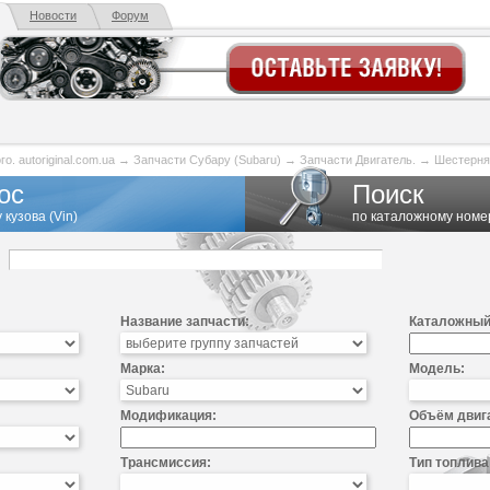
Новости
Форум
. autoriginal.com.ua
→
Запчасти Субару (Subaru)
→
Запчасти Двигатель.
→
Шестерня
ос
Поиск
 кузова (Vin)
по каталожному номе
Название запчасти:
Каталожный
Марка:
Модель:
Модификация:
Объём двиг
Трансмиссия:
Тип топлива