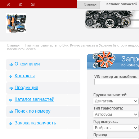
Каталог запчастей
Главная
Главная
→
Найти автозапчасть по Вин. Куплю запчасть в Украине быстро и недорого
масляного насоса
Запр
О компании
по номеру
Контакты
VIN номер автомобиля:
Продукция
Группа запчастей:
Каталог запчастей
Тип транспорта:
Поиск по номеру
Год выпуска:
Заявка на запчасть
Привод: