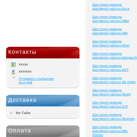
Шестерня привода
масляного насоса Acxa
Шестерня привода
масляного насоса Adler
Шестерня привода
масляного насоса Adly
Шестерня привода
масляного насоса Aeon
Контакты
Шестерня привода
масляного насоса Aermacch
xxxxx
Шестерня привода
масляного насоса AGT
xxxxxxx
Шестерня привода
Отправить сообщение
масляного насоса Aie motor
на e-mail
Шестерня привода
масляного насоса Aixam
Доставка
Шестерня привода
масляного насоса AJS
Ин-Тайм
Шестерня привода
масляного насоса Akumoto
Шестерня привода
Оплата
масляного насоса Alfa-
Romeo