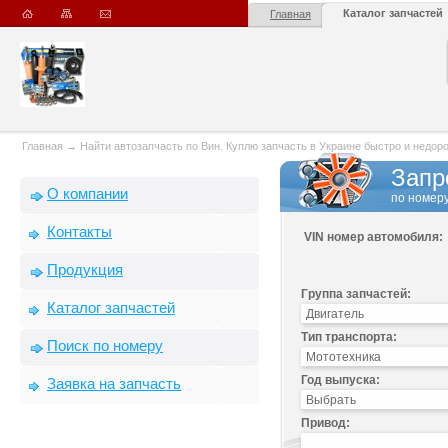
Каталог запчастей
Главная
Главная
→
Найти автозапчасть по Вин. Куплю запчасть в Украине быстро и недорого
Запр
О компании
по номеру
Контакты
VIN номер автомобиля:
Продукция
Группа запчастей:
Каталог запчастей
Тип транспорта:
Поиск по номеру
Год выпуска:
Заявка на запчасть
Привод: