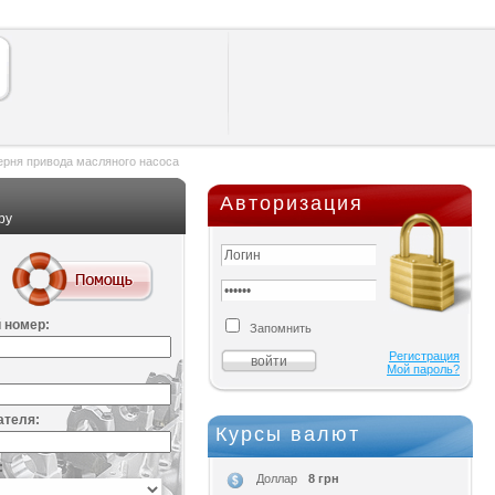
рня привода масляного насоса
Авторизация
ру
 номер:
Запомнить
Регистрация
Мой пароль?
ателя:
Курсы валют
:
8 грн
Доллар