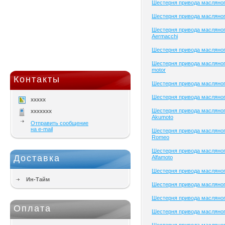
Шестерня привода масляног
Шестерня привода масляног
Шестерня привода масляног
Aermacchi
Шестерня привода масляно
Шестерня привода масляног
motor
Контакты
Шестерня привода масляног
Шестерня привода масляног
xxxxx
Шестерня привода масляног
xxxxxxx
Akumoto
Отправить сообщение
на e-mail
Шестерня привода масляного
Romeo
Шестерня привода масляног
Доставка
Alfamoto
Шестерня привода масляного
Ин-Тайм
Шестерня привода масляног
Шестерня привода масляного
Оплата
Шестерня привода масляного