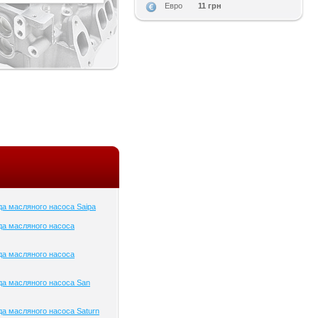
11 грн
Евро
а масляного насоса Saipa
да масляного насоса
да масляного насоса
а масляного насоса San
а масляного насоса Saturn