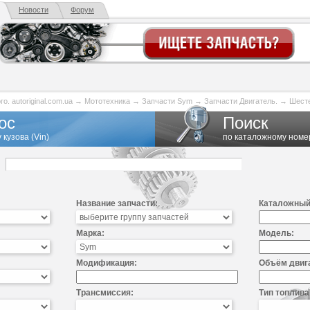
Новости
Форум
. autoriginal.com.ua
→
Мототехника
→
Запчасти Sym
→
Запчасти Двигатель.
→
Шесте
ос
Поиск
 кузова (Vin)
по каталожному номе
Название запчасти:
Каталожный
Марка:
Модель:
Модификация:
Объём двиг
Трансмиссия:
Тип топлива