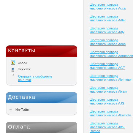
Шестерня привода
масляного насоса Acxa
Шестерня привода
масляного насоса Adler
Шестерня привода
масляного насоса Adly
Шестерня привода
масляного насоса Aeon
Контакты
Шестерня привода
масляного насоса Aermacch
xxxxx
Шестерня привода
масляного насоса AGT
xxxxxxx
Шестерня привода
Отправить сообщение
масляного насоса Aie motor
на e-mail
Шестерня привода
масляного насоса Aixam
Доставка
Шестерня привода
масляного насоса AJS
Ин-Тайм
Шестерня привода
масляного насоса Akumoto
Шестерня привода
Оплата
масляного насоса Alfa-
Romeo