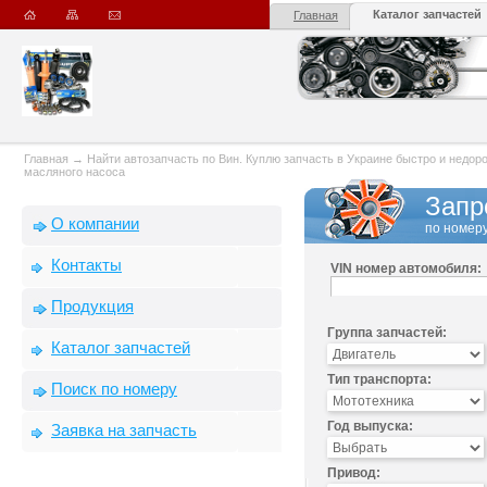
Каталог запчастей
Главная
Главная
→
Найти автозапчасть по Вин. Куплю запчасть в Украине быстро и недорого
масляного насоса
Запр
О компании
по номеру
Контакты
VIN номер автомобиля:
Продукция
Группа запчастей:
Каталог запчастей
Тип транспорта:
Поиск по номеру
Год выпуска:
Заявка на запчасть
Привод: