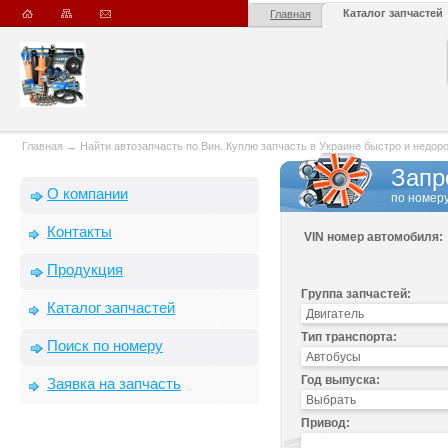
Каталог запчастей
Главная
Главная
→
Найти автозапчасть по Вин. Куплю запчасть в Украине быстро и недорого
Запр
О компании
по номеру
Контакты
VIN номер автомобиля:
Продукция
Группа запчастей:
Каталог запчастей
Тип транспорта:
Поиск по номеру
Год выпуска:
Заявка на запчасть
Привод: