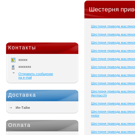
Шестерня прив
Шестерня привода масляно
Шестерня привода масляног
Шестерня привода масляног
Контакты
Шестерня привода масляног
Шестерня привода масляног
xxxxx
xxxxxxx
Шестерня привода масляног
Отправить сообщение
Шестерня привода масляног
на e-mail
Шестерня привода масляног
Шестерня привода масляног
Доставка
Aermacchi
Шестерня привода масляно
Ин-Тайм
Шестерня привода масляног
motor
Шестерня привода масляног
Оплата
Шестерня привода масляног