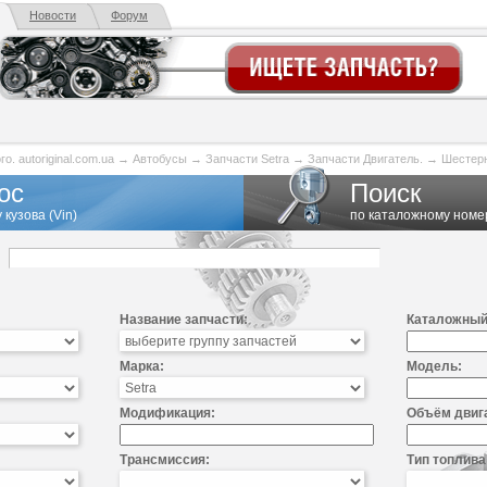
Новости
Форум
. autoriginal.com.ua
→
Автобусы
→
Запчасти Setra
→
Запчасти Двигатель.
→
Шестерн
ос
Поиск
 кузова (Vin)
по каталожному номе
Название запчасти:
Каталожный
Марка:
Модель:
Модификация:
Объём двиг
Трансмиссия:
Тип топлива