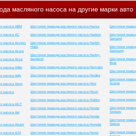
ода масляного насоса на другие марки авто
го насоса ABM
Шестерня привода масляного насоса Hansa
Шестерня привод
о насоса AC
Шестерня привода масляного насоса Haobon
Шестерня приво
Samand
о насоса Access
Шестерня привода масляного насоса Harbin-
Hafei
Шестерня приво
Samsung
о насоса Acura
Шестерня привода масляного насоса Harley-
davidson
Шестерня привод
о насоса Acxa
Boat
Шестерня привода масляного насоса Hercules
о насоса Adler
Шестерня привод
Шестерня привода масляного насоса Heuliez
о насоса Adly
Шестерня приво
Scania
Шестерня привода масляного насоса Hino
о насоса Aeon
Шестерня привод
Шестерня привода масляного насоса Hisun
о насоса
Шестерня привод
Шестерня привода масляного насоса Holden
го насоса AGT
Шестерня приво
Шестерня привода масляного насоса Honda
Segway
о насоса Aie
Шестерня привода масляного насоса Honda
Шестерня приво
Selena
о насоса Aixam
Шестерня привода масляного насоса Hongda
Шестерня приво
о насоса AJS
Шестерня привода масляного насоса Honor