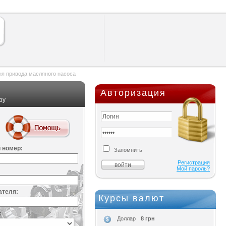
я привода масляного насоса
Авторизация
ру
 номер:
Запомнить
Регистрация
Мой пароль?
ателя:
Курсы валют
:
8 грн
Доллар