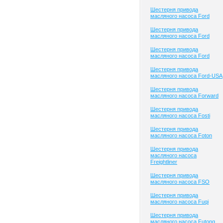
Шестерня привода
масляного насоса Ford
Шестерня привода
масляного насоса Ford
Шестерня привода
масляного насоса Ford
Шестерня привода
масляного насоса Ford-USA
Шестерня привода
масляного насоса Forward
Шестерня привода
масляного насоса Fosti
Шестерня привода
масляного насоса Foton
Шестерня привода
масляного насоса
Freightliner
Шестерня привода
масляного насоса FSO
Шестерня привода
масляного насоса Fuqi
Шестерня привода
масляного насоса Futong