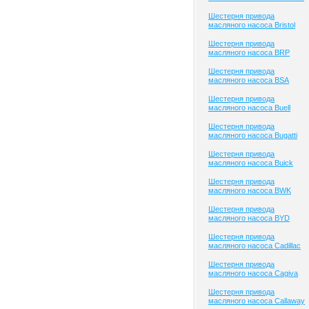
Шестерня привода
масляного насоса Bristol
Шестерня привода
масляного насоса BRP
Шестерня привода
масляного насоса BSA
Шестерня привода
масляного насоса Buell
Шестерня привода
масляного насоса Bugatti
Шестерня привода
масляного насоса Buick
Шестерня привода
масляного насоса BWK
Шестерня привода
масляного насоса BYD
Шестерня привода
масляного насоса Cadillac
Шестерня привода
масляного насоса Cagiva
Шестерня привода
масляного насоса Callaway