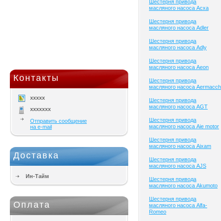
Шестерня привода
масляного насоса Acxa
Шестерня привода
масляного насоса Adler
Шестерня привода
масляного насоса Adly
Шестерня привода
масляного насоса Aeon
Контакты
Шестерня привода
масляного насоса Aermacch
xxxxx
Шестерня привода
масляного насоса AGT
xxxxxxx
Шестерня привода
Отправить сообщение
масляного насоса Aie motor
на e-mail
Шестерня привода
масляного насоса Aixam
Доставка
Шестерня привода
масляного насоса AJS
Ин-Тайм
Шестерня привода
масляного насоса Akumoto
Шестерня привода
Оплата
масляного насоса Alfa-
Romeo