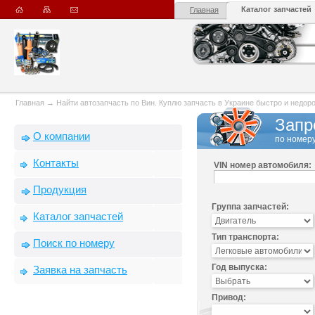
Каталог запчастей
Главная
Главная
→
Найти автозапчасть по Вин. Куплю запчасть в Украине быстро и недорого
Запр
О компании
по номеру
Контакты
VIN номер автомобиля:
Продукция
Группа запчастей:
Каталог запчастей
Тип транспорта:
Поиск по номеру
Год выпуска:
Заявка на запчасть
Привод: