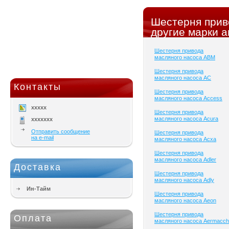
Шестерня прив
другие марки а
Шестерня привода
масляного насоса ABM
Шестерня привода
масляного насоса AC
Контакты
Шестерня привода
масляного насоса Access
xxxxx
Шестерня привода
масляного насоса Acura
xxxxxxx
Отправить сообщение
Шестерня привода
на e-mail
масляного насоса Acxa
Шестерня привода
масляного насоса Adler
Доставка
Шестерня привода
масляного насоса Adly
Ин-Тайм
Шестерня привода
масляного насоса Aeon
Шестерня привода
Оплата
масляного насоса Aermacch