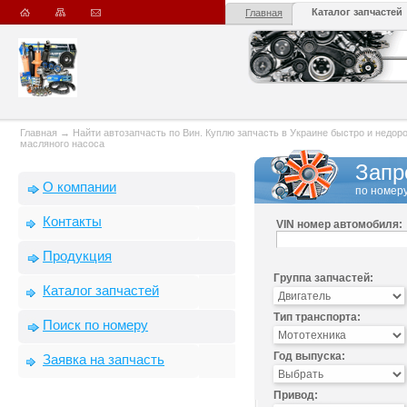
Каталог запчастей
Главная
Главная
→
Найти автозапчасть по Вин. Куплю запчасть в Украине быстро и недорого
масляного насоса
Запр
О компании
по номеру
Контакты
VIN номер автомобиля:
Продукция
Группа запчастей:
Каталог запчастей
Тип транспорта:
Поиск по номеру
Год выпуска:
Заявка на запчасть
Привод: