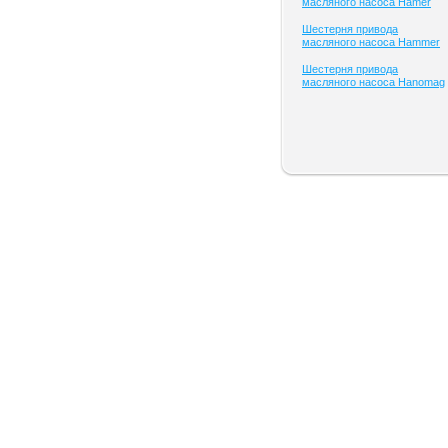
масляного насоса Hamer
Шестерня привода
масляного насоса Hammer
Шестерня привода
масляного насоса Hanomag