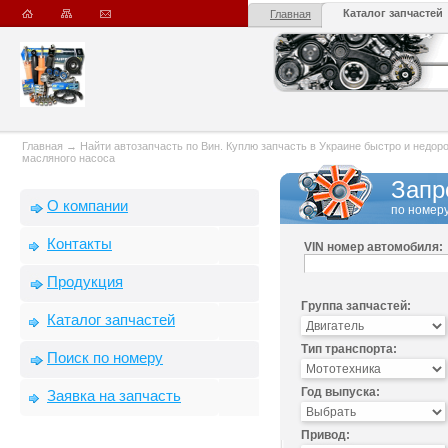
Каталог запчастей
Главная
Главная
→
Найти автозапчасть по Вин. Куплю запчасть в Украине быстро и недорого
масляного насоса
Запр
О компании
по номеру
Контакты
VIN номер автомобиля:
Продукция
Группа запчастей:
Каталог запчастей
Тип транспорта:
Поиск по номеру
Год выпуска:
Заявка на запчасть
Привод: