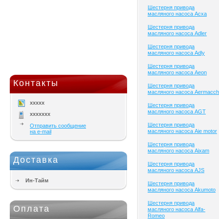
Шестерня привода
масляного насоса Acxa
Шестерня привода
масляного насоса Adler
Шестерня привода
масляного насоса Adly
Шестерня привода
масляного насоса Aeon
Контакты
Шестерня привода
масляного насоса Aermacch
xxxxx
Шестерня привода
масляного насоса AGT
xxxxxxx
Шестерня привода
Отправить сообщение
масляного насоса Aie motor
на e-mail
Шестерня привода
масляного насоса Aixam
Доставка
Шестерня привода
масляного насоса AJS
Ин-Тайм
Шестерня привода
масляного насоса Akumoto
Шестерня привода
Оплата
масляного насоса Alfa-
Romeo