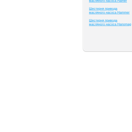
масляного насоса Hamer
Шестерня привода
масляного насоса Hammer
Шестерня привода
масляного насоса Hanomag