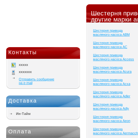
Шестерня прив
другие марки а
Шестерня привода
масляного насоса ABM
Шестерня привода
масляного насоса AC
Контакты
Шестерня привода
масляного насоса Access
xxxxx
Шестерня привода
масляного насоса Acura
xxxxxxx
Отправить сообщение
Шестерня привода
на e-mail
масляного насоса Acxa
Шестерня привода
масляного насоса Adler
Доставка
Шестерня привода
масляного насоса Adly
Ин-Тайм
Шестерня привода
масляного насоса Aeon
Шестерня привода
Оплата
масляного насоса Aermacch