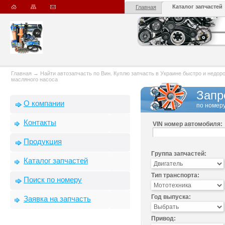
Каталог запчастей
Главная
Главная
→
Найти автозапчасть по Вин. Куплю запчасть в Украине быстро и недорого
масляного насоса
Запр
О компании
по номеру
Контакты
VIN номер автомобиля:
Продукция
Группа запчастей:
Каталог запчастей
Тип транспорта:
Поиск по номеру
Год выпуска:
Заявка на запчасть
Привод: