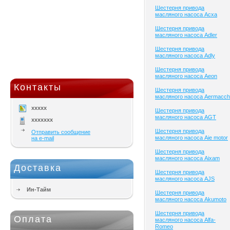
Шестерня привода
масляного насоса Acxa
Шестерня привода
масляного насоса Adler
Шестерня привода
масляного насоса Adly
Шестерня привода
масляного насоса Aeon
Контакты
Шестерня привода
масляного насоса Aermacch
xxxxx
Шестерня привода
масляного насоса AGT
xxxxxxx
Шестерня привода
Отправить сообщение
масляного насоса Aie motor
на e-mail
Шестерня привода
масляного насоса Aixam
Доставка
Шестерня привода
масляного насоса AJS
Ин-Тайм
Шестерня привода
масляного насоса Akumoto
Шестерня привода
Оплата
масляного насоса Alfa-
Romeo