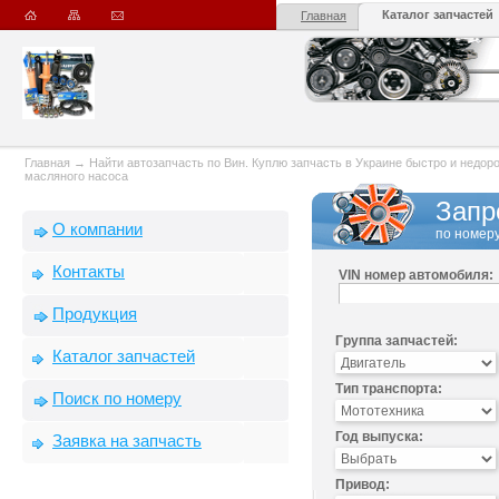
Каталог запчастей
Главная
Главная
→
Найти автозапчасть по Вин. Куплю запчасть в Украине быстро и недорого
масляного насоса
Запр
О компании
по номеру
Контакты
VIN номер автомобиля:
Продукция
Группа запчастей:
Каталог запчастей
Тип транспорта:
Поиск по номеру
Год выпуска:
Заявка на запчасть
Привод: