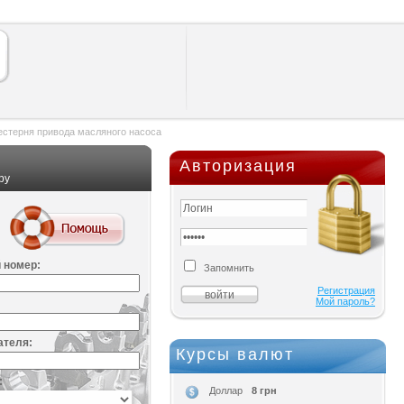
стерня привода масляного насоса
Авторизация
ру
 номер:
Запомнить
Регистрация
Мой пароль?
ателя:
Курсы валют
:
8 грн
Доллар