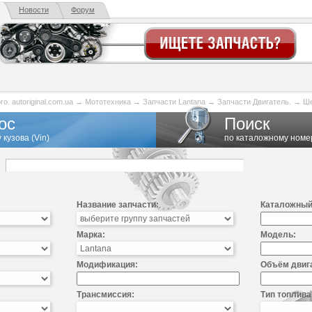
Новости
Форум
. autoriginal.com.ua
→
Мототехника
→
Запчасти Lantana
→
Запчасти Двигатель.
→
Ше
ос
Поиск
 кузова (Vin)
по каталожному номе
Название запчасти:
Каталожный
Марка:
Модель:
Модификация:
Объём двиг
Трансмиссия:
Тип топлива