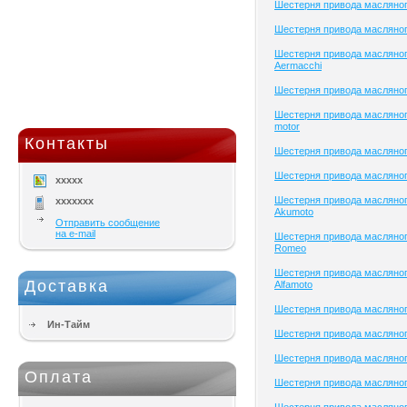
Шестерня привода масляног
Шестерня привода масляног
Шестерня привода масляног
Aermacchi
Шестерня привода масляно
Шестерня привода масляног
motor
Контакты
Шестерня привода масляног
Шестерня привода масляног
xxxxx
Шестерня привода масляног
xxxxxxx
Akumoto
Отправить сообщение
на e-mail
Шестерня привода масляного
Romeo
Шестерня привода масляног
Доставка
Alfamoto
Шестерня привода масляного
Ин-Тайм
Шестерня привода масляног
Шестерня привода масляного
Оплата
Шестерня привода масляного