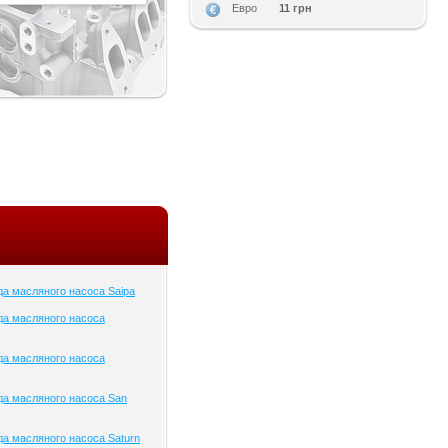
11 грн
Евро
а масляного насоса Saipa
да масляного насоса
да масляного насоса
а масляного насоса San
а масляного насоса Saturn