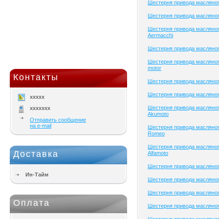
Шестерня привода масляног
Шестерня привода масляног
Шестерня привода масляног
Aermacchi
Шестерня привода масляно
Шестерня привода масляног
motor
Контакты
Шестерня привода масляног
Шестерня привода масляног
xxxxx
Шестерня привода масляног
xxxxxxx
Akumoto
Отправить сообщение
на e-mail
Шестерня привода масляного
Romeo
Шестерня привода масляног
Доставка
Alfamoto
Шестерня привода масляного
Ин-Тайм
Шестерня привода масляног
Шестерня привода масляного
Оплата
Шестерня привода масляного