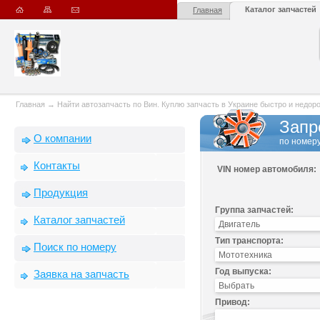
Каталог запчастей
Главная
Главная
→
Найти автозапчасть по Вин. Куплю запчасть в Украине быстро и недорого
Запр
О компании
по номеру
Контакты
VIN номер автомобиля:
Продукция
Группа запчастей:
Каталог запчастей
Тип транспорта:
Поиск по номеру
Год выпуска:
Заявка на запчасть
Привод: