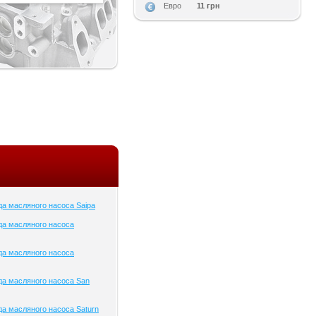
11 грн
Евро
а масляного насоса Saipa
да масляного насоса
да масляного насоса
а масляного насоса San
а масляного насоса Saturn