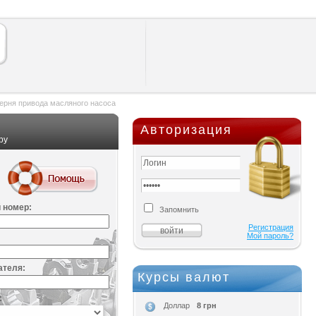
ерня привода масляного насоса
Авторизация
ру
 номер:
Запомнить
Регистрация
Мой пароль?
ателя:
Курсы валют
:
8 грн
Доллар