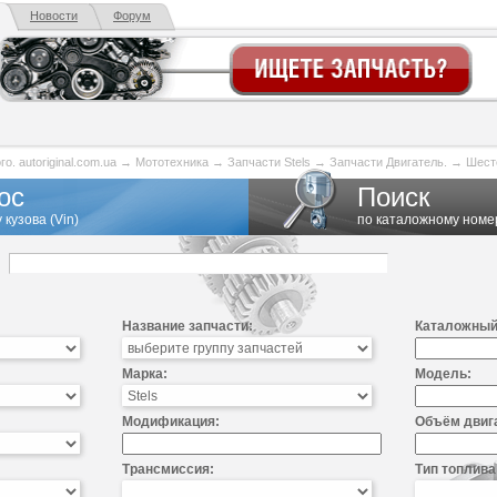
Новости
Форум
. autoriginal.com.ua
→
Мототехника
→
Запчасти Stels
→
Запчасти Двигатель.
→
Шест
ос
Поиск
 кузова (Vin)
по каталожному номе
Название запчасти:
Каталожный
Марка:
Модель:
Модификация:
Объём двиг
Трансмиссия:
Тип топлива