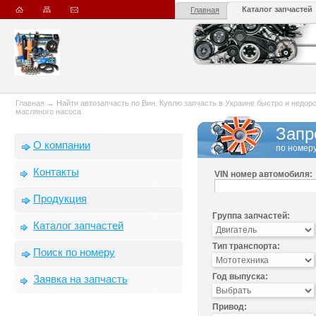
Каталог запчастей
Главная
Главная
→
Найти автозапчасть по Вин. Куплю запчасть в Украине быстро и недорого
масляного насоса
Запр
О компании
по номеру
Контакты
VIN номер автомобиля:
Продукция
Группа запчастей:
Каталог запчастей
Тип транспорта:
Поиск по номеру
Год выпуска:
Заявка на запчасть
Привод: