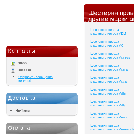
Шестерня прив
другие марки а
Шестерня привода
масляного насоса ABM
Шестерня привода
масляного насоса AC
Контакты
Шестерня привода
масляного насоса Access
xxxxx
Шестерня привода
масляного насоса Acura
xxxxxxx
Отправить сообщение
Шестерня привода
на e-mail
масляного насоса Acxa
Шестерня привода
масляного насоса Adler
Доставка
Шестерня привода
масляного насоса Adly
Ин-Тайм
Шестерня привода
масляного насоса Aeon
Шестерня привода
Оплата
масляного насоса Aermacch