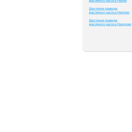
масляного насоса Hamer
Шестерня привода
масляного насоса Hammer
Шестерня привода
масляного насоса Hanomag