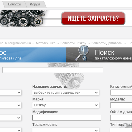
Новости
Форум
. autoriginal.com.ua
→
Мототехника
→
Запчасти Eriskay
→
Запчасти Двигатель.
→
Ше
ос
Поиск
 кузова (Vin)
по каталожному номе
Название запчасти:
Каталожный
Марка:
Модель:
Модификация:
Объём двиг
Трансмиссия:
Тип топлива