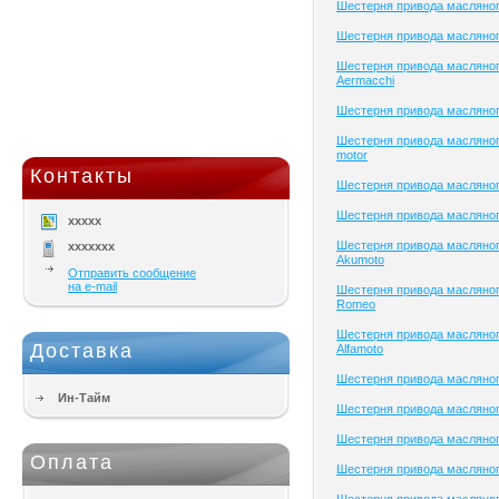
Шестерня привода масляног
Шестерня привода масляног
Шестерня привода масляног
Aermacchi
Шестерня привода масляно
Шестерня привода масляног
motor
Контакты
Шестерня привода масляног
Шестерня привода масляног
xxxxx
Шестерня привода масляног
xxxxxxx
Akumoto
Отправить сообщение
на e-mail
Шестерня привода масляного
Romeo
Шестерня привода масляног
Доставка
Alfamoto
Шестерня привода масляного
Ин-Тайм
Шестерня привода масляног
Шестерня привода масляного
Оплата
Шестерня привода масляного