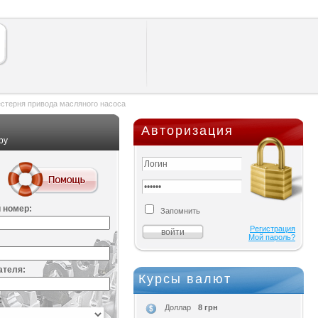
стерня привода масляного насоса
Авторизация
ру
 номер:
Запомнить
Регистрация
Мой пароль?
ателя:
Курсы валют
:
8 грн
Доллар