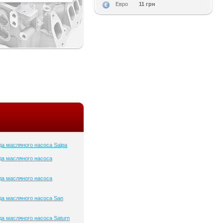
11 грн
Евро
а масляного насоса Saipa
да масляного насоса
да масляного насоса
а масляного насоса San
а масляного насоса Saturn