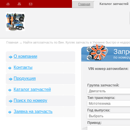
Каталог запчастей
Главная
Главная
→
Найти автозапчасть по Вин. Куплю запчасть в Украине быстро и недорого
Запр
О компании
по номеру
Контакты
VIN номер автомобиля:
Продукция
Группа запчастей:
Каталог запчастей
Тип транспорта:
Поиск по номеру
Год выпуска:
Заявка на запчасть
Привод: